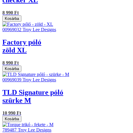
checker XL
8 990 Ft
Kosárba
00969032
Troy Lee Designs
Factory póló
zöld XL
8 990 Ft
Kosárba
00969039
Troy Lee Designs
TLD Signature póló
szürke M
10 990 Ft
Kosárba
789487
Troy Lee Designs