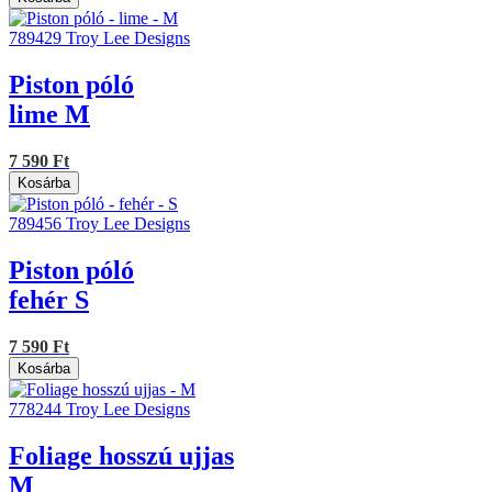
789429
Troy Lee Designs
Piston póló
lime M
7 590 Ft
Kosárba
789456
Troy Lee Designs
Piston póló
fehér S
7 590 Ft
Kosárba
778244
Troy Lee Designs
Foliage hosszú ujjas
M