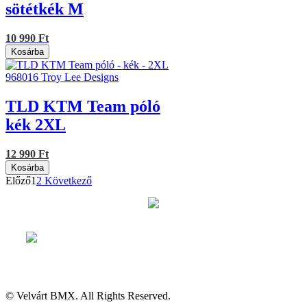
sötétkék M
10 990 Ft
Kosárba
968016
Troy Lee Designs
TLD KTM Team póló
kék 2XL
12 990 Ft
Kosárba
Előző
1
2
Következő
© Velvárt BMX. All Rights Reserved.