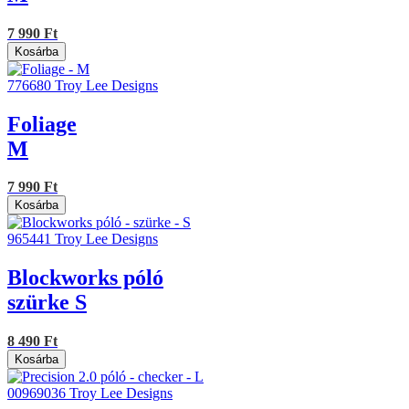
7 990 Ft
Kosárba
776680
Troy Lee Designs
Foliage
M
7 990 Ft
Kosárba
965441
Troy Lee Designs
Blockworks póló
szürke S
8 490 Ft
Kosárba
00969036
Troy Lee Designs