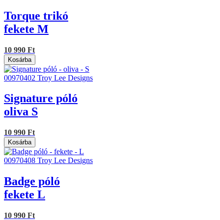
Torque trikó
fekete M
10 990 Ft
Kosárba
00970402
Troy Lee Designs
Signature póló
oliva S
10 990 Ft
Kosárba
00970408
Troy Lee Designs
Badge póló
fekete L
10 990 Ft