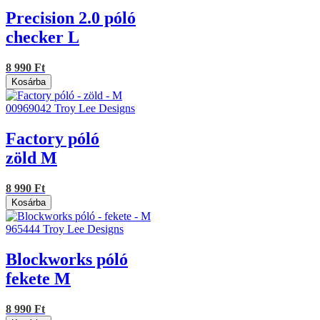
Precision 2.0 póló
checker L
8 990 Ft
Kosárba
00969042
Troy Lee Designs
Factory póló
zöld M
8 990 Ft
Kosárba
965444
Troy Lee Designs
Blockworks póló
fekete M
8 990 Ft